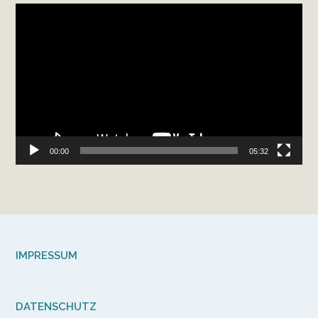
Video-
Player
00:00
05:32
IMPRESSUM
DATENSCHUTZ