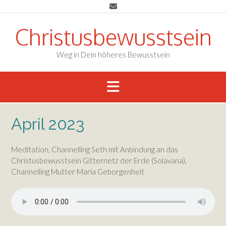
Skip
to
content
Christusbewusstsein
Weg in Dein höheres Bewusstsein
April 2023
Meditation, Channelling Seth mit Anbindung an das
Christusbewusstsein Gitternetz der Erde (Solavana),
Channelling Mutter Maria Geborgenheit