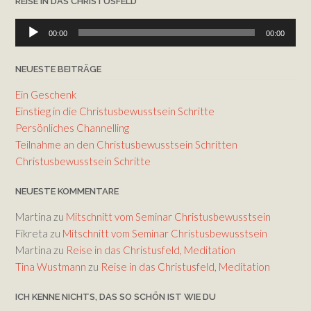
REISE IN DAS CHRISTUSFELD
Audio-
00:00
00:00
Player
NEUESTE BEITRÄGE
Ein Geschenk
Einstieg in die Christusbewusstsein Schritte
Persönliches Channelling
Teilnahme an den Christusbewusstsein Schritten
Christusbewusstsein Schritte
NEUESTE KOMMENTARE
Martina
zu
Mitschnitt vom Seminar Christusbewusstsein
Fikreta
zu
Mitschnitt vom Seminar Christusbewusstsein
Martina
zu
Reise in das Christusfeld, Meditation
Tina Wustmann
zu
Reise in das Christusfeld, Meditation
ICH KENNE NICHTS, DAS SO SCHÖN IST WIE DU