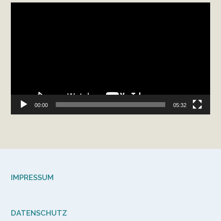
Video-
Player
00:00
05:32
IMPRESSUM
DATENSCHUTZ