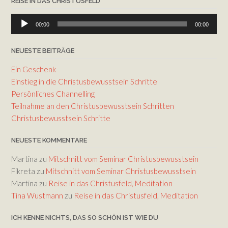
REISE IN DAS CHRISTUSFELD
Audio-
00:00
00:00
Player
NEUESTE BEITRÄGE
Ein Geschenk
Einstieg in die Christusbewusstsein Schritte
Persönliches Channelling
Teilnahme an den Christusbewusstsein Schritten
Christusbewusstsein Schritte
NEUESTE KOMMENTARE
Martina
zu
Mitschnitt vom Seminar Christusbewusstsein
Fikreta
zu
Mitschnitt vom Seminar Christusbewusstsein
Martina
zu
Reise in das Christusfeld, Meditation
Tina Wustmann
zu
Reise in das Christusfeld, Meditation
ICH KENNE NICHTS, DAS SO SCHÖN IST WIE DU