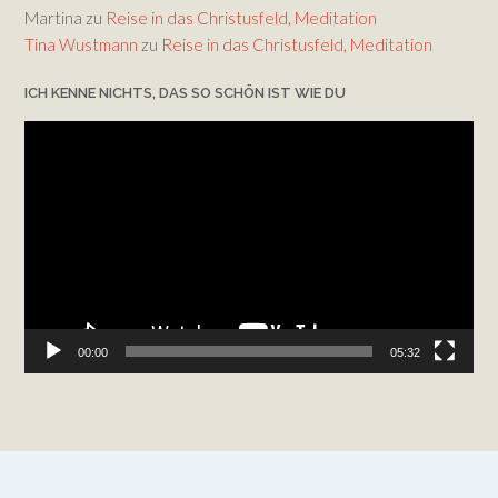
Martina
zu
Reise in das Christusfeld, Meditation
Tina Wustmann
zu
Reise in das Christusfeld, Meditation
ICH KENNE NICHTS, DAS SO SCHÖN IST WIE DU
Video-
Player
00:00
05:32