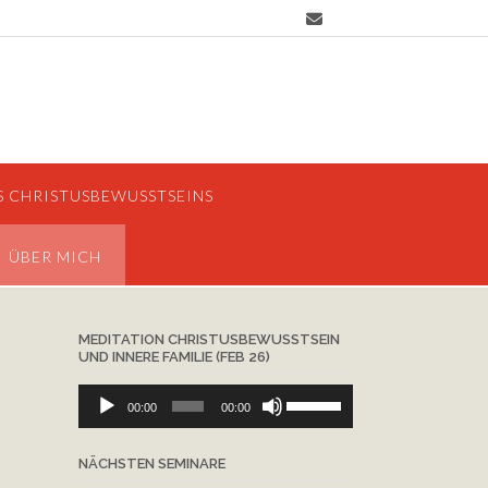
S CHRISTUSBEWUSSTSEINS
ÜBER MICH
MEDITATION CHRISTUSBEWUSSTSEIN
UND INNERE FAMILIE (FEB 26)
Audio-
Pfeiltasten
00:00
00:00
Player
Hoch/Runter
benutzen,
NÄCHSTEN SEMINARE
um