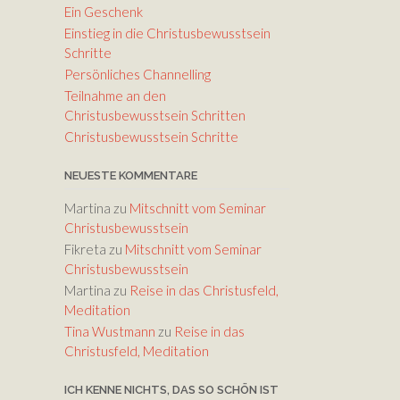
die
Ein Geschenk
Lautstärke
Einstieg in die Christusbewusstsein
zu
Schritte
regeln.
Persönliches Channelling
Teilnahme an den
Christusbewusstsein Schritten
Christusbewusstsein Schritte
NEUESTE KOMMENTARE
Martina
zu
Mitschnitt vom Seminar
Christusbewusstsein
Fikreta
zu
Mitschnitt vom Seminar
Christusbewusstsein
Martina
zu
Reise in das Christusfeld,
Meditation
Tina Wustmann
zu
Reise in das
Christusfeld, Meditation
ICH KENNE NICHTS, DAS SO SCHÖN IST