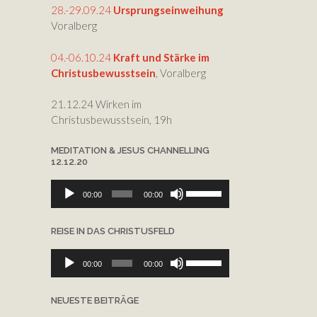
die
28.-29.09.24
Ursprungseinweihung
Lautstärke
Voralberg
zu
regeln.
04.-06.10.24
Kraft und Stärke im
Christusbewusstsein
, Voralberg
21.12.24 Wirken im
Christusbewusstsein, 19h
MEDITATION & JESUS CHANNELLING
12.12.20
Audio-
Pfeiltasten
00:00
00:00
Player
Hoch/Runter
benutzen,
REISE IN DAS CHRISTUSFELD
um
die
Audio-
Pfeiltasten
Lautstärke
00:00
00:00
Player
Hoch/Runter
zu
benutzen,
regeln.
NEUESTE BEITRÄGE
um