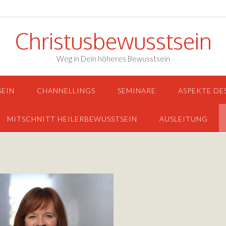
Christusbewusstsein
Weg in Dein höheres Bewusstsein
SEIN
CHANNELLINGS
SEMINARE
ASPEKTE DE
MITSCHNITT HEILERBEWUSSTSEIN
AUSLEITUNG