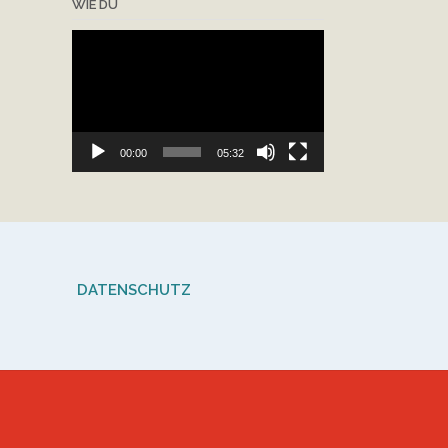
WIE DU
Video-
Player
00:00
05:32
DATENSCHUTZ