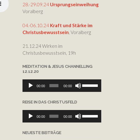
die
28.-29.09.24
Ursprungseinweihung
Lautstärke
Voralberg
zu
regeln.
04.-06.10.24
Kraft und Stärke im
Christusbewusstsein
, Voralberg
21.12.24 Wirken im
Christusbewusstsein, 19h
MEDITATION & JESUS CHANNELLING
12.12.20
Audio-
Pfeiltasten
00:00
00:00
Player
Hoch/Runter
benutzen,
REISE IN DAS CHRISTUSFELD
um
die
Audio-
Pfeiltasten
Lautstärke
00:00
00:00
Player
Hoch/Runter
zu
benutzen,
regeln.
NEUESTE BEITRÄGE
um