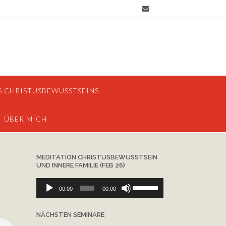
S CHRISTUSBEWUSSTSEINS
ÜBER MICH
MEDITATION CHRISTUSBEWUSSTSEIN
UND INNERE FAMILIE (FEB 26)
Audio-
Pfeiltasten
00:00
00:00
Player
Hoch/Runter
benutzen,
NÄCHSTEN SEMINARE
um