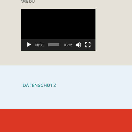
WIE DU
Video-
Player
00:00
05:32
DATENSCHUTZ