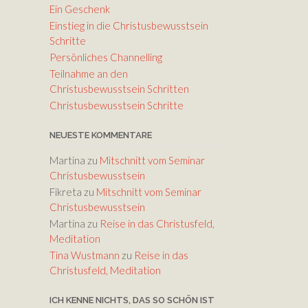
die
Ein Geschenk
Lautstärke
Einstieg in die Christusbewusstsein
zu
Schritte
regeln.
Persönliches Channelling
Teilnahme an den
Christusbewusstsein Schritten
Christusbewusstsein Schritte
NEUESTE KOMMENTARE
Martina
zu
Mitschnitt vom Seminar
Christusbewusstsein
Fikreta
zu
Mitschnitt vom Seminar
Christusbewusstsein
Martina
zu
Reise in das Christusfeld,
Meditation
Tina Wustmann
zu
Reise in das
Christusfeld, Meditation
ICH KENNE NICHTS, DAS SO SCHÖN IST