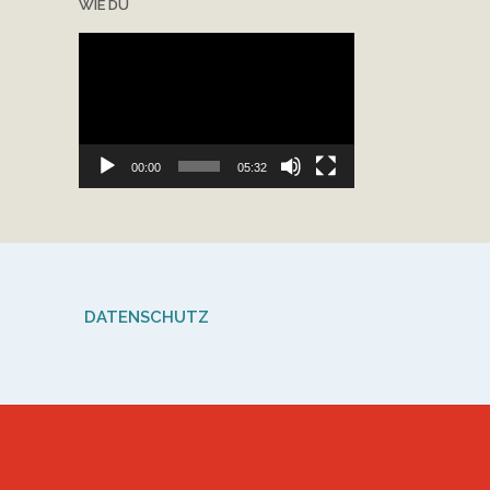
WIE DU
Video-
Player
00:00
05:32
DATENSCHUTZ