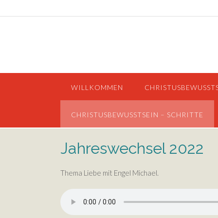
Skip
to
content
WILLKOMMEN
CHRISTUSBEWUSST
CHRISTUSBEWUSSTSEIN – SCHRITTE
Jahreswechsel 2022
Thema Liebe mit Engel Michael.