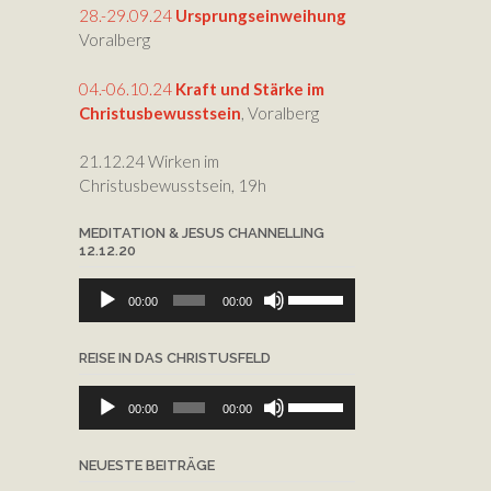
die
28.-29.09.24
Ursprungseinweihung
Lautstärke
Voralberg
zu
regeln.
04.-06.10.24
Kraft und Stärke im
Christusbewusstsein
, Voralberg
21.12.24 Wirken im
Christusbewusstsein, 19h
MEDITATION & JESUS CHANNELLING
12.12.20
Audio-
Pfeiltasten
00:00
00:00
Player
Hoch/Runter
benutzen,
REISE IN DAS CHRISTUSFELD
um
die
Audio-
Pfeiltasten
Lautstärke
00:00
00:00
Player
Hoch/Runter
zu
benutzen,
regeln.
NEUESTE BEITRÄGE
um