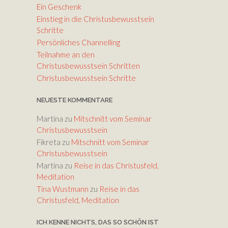
die
Ein Geschenk
Lautstärke
Einstieg in die Christusbewusstsein
zu
Schritte
regeln.
Persönliches Channelling
Teilnahme an den
Christusbewusstsein Schritten
Christusbewusstsein Schritte
NEUESTE KOMMENTARE
Martina
zu
Mitschnitt vom Seminar
Christusbewusstsein
Fikreta
zu
Mitschnitt vom Seminar
Christusbewusstsein
Martina
zu
Reise in das Christusfeld,
Meditation
Tina Wustmann
zu
Reise in das
Christusfeld, Meditation
ICH KENNE NICHTS, DAS SO SCHÖN IST