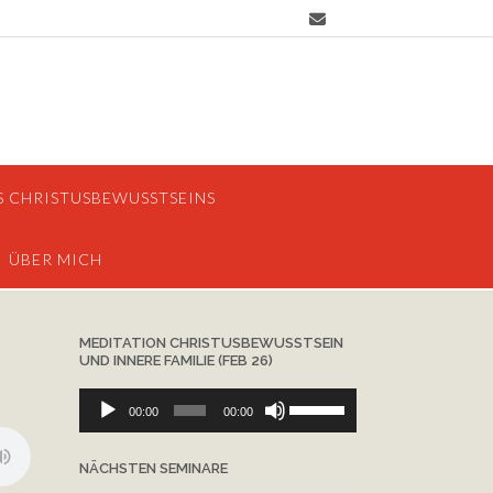
S CHRISTUSBEWUSSTSEINS
ÜBER MICH
MEDITATION CHRISTUSBEWUSSTSEIN
UND INNERE FAMILIE (FEB 26)
Audio-
Pfeiltasten
00:00
00:00
Player
Hoch/Runter
benutzen,
NÄCHSTEN SEMINARE
um