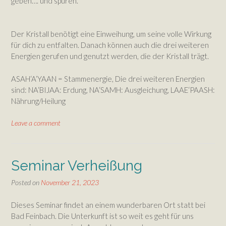
geben…. und spüren.
Der Kristall benötigt eine Einweihung, um seine volle Wirkung
für dich zu entfalten. Danach können auch die drei weiteren
Energien gerufen und genutzt werden, die der Kristall trägt.
ASAH‘A‘YAAN = Stammenergie, Die drei weiteren Energien
sind: NA‘BIJAA: Erdung, NA‘SAMH: Ausgleichung, LAAE‘PAASH:
Nährung/Heilung
Leave a comment
Seminar Verheißung
Posted on
November 21, 2023
Dieses Seminar findet an einem wunderbaren Ort statt bei
Bad Feinbach. Die Unterkunft ist so weit es geht für uns