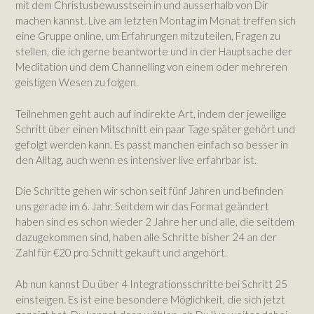
mit dem Christusbewusstsein in und ausserhalb von Dir
machen kannst. Live am letzten Montag im Monat treffen sich
eine Gruppe online, um Erfahrungen mitzuteilen, Fragen zu
stellen, die ich gerne beantworte und in der Hauptsache der
Meditation und dem Channelling von einem oder mehreren
geistigen Wesen zu folgen.
Teilnehmen geht auch auf indirekte Art, indem der jeweilige
Schritt über einen Mitschnitt ein paar Tage später gehört und
gefolgt werden kann. Es passt manchen einfach so besser in
den Alltag, auch wenn es intensiver live erfahrbar ist.
Die Schritte gehen wir schon seit fünf Jahren und befinden
uns gerade im 6. Jahr. Seitdem wir das Format geändert
haben sind es schon wieder 2 Jahre her und alle, die seitdem
dazugekommen sind, haben alle Schritte bisher 24 an der
Zahl für €20 pro Schnitt gekauft und angehört.
Ab nun kannst Du über 4 Integrationsschritte bei Schritt 25
einsteigen. Es ist eine besondere Möglichkeit, die sich jetzt