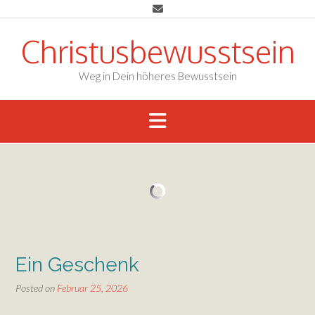
Skip
to
content
Christusbewusstsein
Weg in Dein höheres Bewusstsein
Ein Geschenk
Posted on
Februar 25, 2026