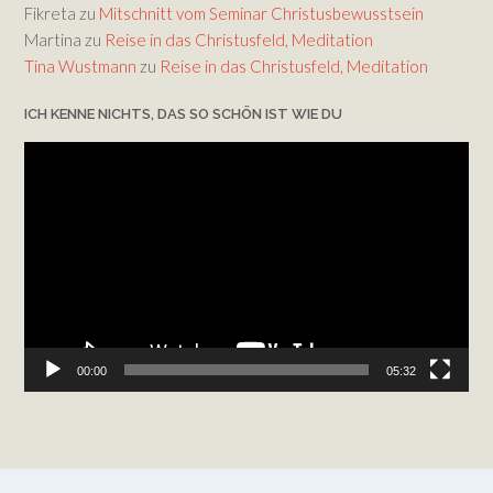
Fikreta
zu
Mitschnitt vom Seminar Christusbewusstsein
Martina
zu
Reise in das Christusfeld, Meditation
Tina Wustmann
zu
Reise in das Christusfeld, Meditation
ICH KENNE NICHTS, DAS SO SCHÖN IST WIE DU
Video-
Player
00:00
05:32