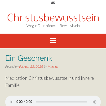
Skip
to
content
Christusbewusstsein
Weg in Dein höheres Bewusstsein
Ein Geschenk
Posted on
Februar 25, 2026
by
Martina
Meditation Christusbewusstsein und Innere
Familie