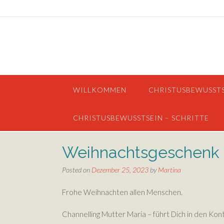
Skip
to
content
WILLKOMMEN
CHRISTUSBEWUSST
CHRISTUSBEWUSSTSEIN – SCHRITTE
Weihnachtsgeschenk
Posted on
Dezember 25, 2023
by
Martina
Frohe Weihnachten allen Menschen.
Channelling Mutter Maria – führt Dich in den Kont