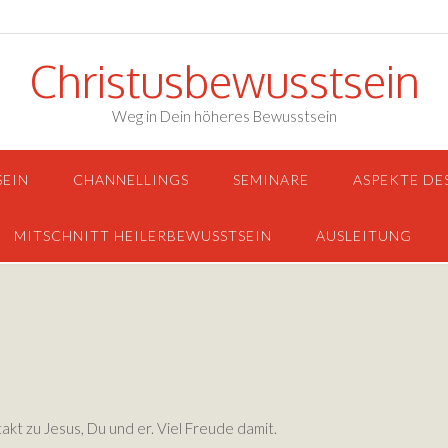
Christusbewusstsein
Weg in Dein höheres Bewusstsein
SEIN
CHANNELLINGS
SEMINARE
ASPEKTE DE
MITSCHNITT HEILERBEWUSSTSEIN
AUSLEITUNG
akt zu Jesus, Du und er. Viel Freude damit.