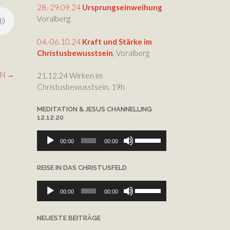
die
28.-29.09.24
Ursprungseinweihung
Lautstärke
Voralberg
zu
regeln.
04.-06.10.24
Kraft und Stärke im
Christusbewusstsein
, Voralberg
AN
→
21.12.24 Wirken im
Christusbewusstsein, 19h
MEDITATION & JESUS CHANNELLING
12.12.20
Audio-
Pfeiltasten
00:00
00:00
Player
Hoch/Runter
benutzen,
REISE IN DAS CHRISTUSFELD
um
die
Audio-
Pfeiltasten
Lautstärke
00:00
00:00
Player
Hoch/Runter
zu
benutzen,
regeln.
NEUESTE BEITRÄGE
um