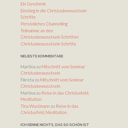
die
Ein Geschenk
Lautstärke
Einstieg in die Christusbewusstsein
zu
Schritte
regeln.
Persönliches Channelling
Teilnahme an den
Christusbewusstsein Schritten
Christusbewusstsein Schritte
NEUESTE KOMMENTARE
Martina
zu
Mitschnitt vom Seminar
Christusbewusstsein
Fikreta
zu
Mitschnitt vom Seminar
Christusbewusstsein
Martina
zu
Reise in das Christusfeld,
Meditation
Tina Wustmann
zu
Reise in das
Christusfeld, Meditation
ICH KENNE NICHTS, DAS SO SCHÖN IST