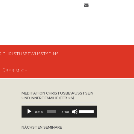
S CHRISTUSBEWUSSTSEINS
ÜBER MICH
MEDITATION CHRISTUSBEWUSSTSEIN
UND INNERE FAMILIE (FEB 26)
Audio-
Pfeiltasten
00:00
00:00
Player
Hoch/Runter
benutzen,
NÄCHSTEN SEMINARE
um