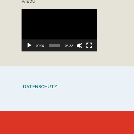
WIE DU
Video-
Player
00:00
05:32
DATENSCHUTZ