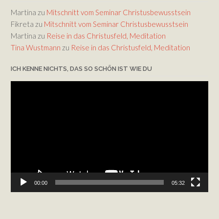
Martina
zu
Mitschnitt vom Seminar Christusbewusstsein
Fikreta
zu
Mitschnitt vom Seminar Christusbewusstsein
Martina
zu
Reise in das Christusfeld, Meditation
Tina Wustmann
zu
Reise in das Christusfeld, Meditation
ICH KENNE NICHTS, DAS SO SCHÖN IST WIE DU
Video-
Player
00:00
05:32