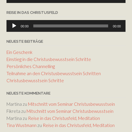
Player
REISE IN DAS CHRISTUSFELD
Audio-
00:00
00:00
Player
NEUESTE BEITRÄGE
Ein Geschenk
Einstieg in die Christusbewusstsein Schritte
Persönliches Channelling
Teilnahme an den Christusbewusstsein Schritten
Christusbewusstsein Schritte
NEUESTE KOMMENTARE
Martina
zu
Mitschnitt vom Seminar Christusbewusstsein
Fikreta
zu
Mitschnitt vom Seminar Christusbewusstsein
Martina
zu
Reise in das Christusfeld, Meditation
Tina Wustmann
zu
Reise in das Christusfeld, Meditation